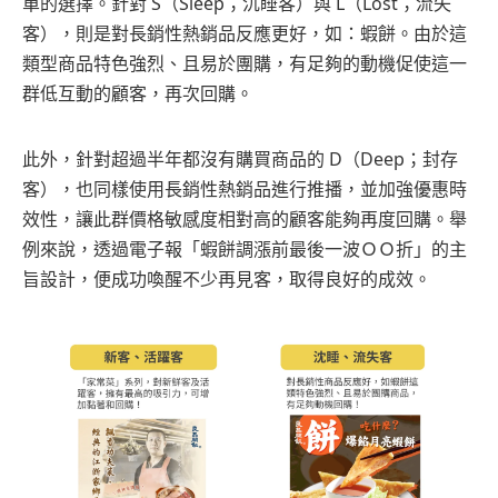
單的選擇。針對 S（Sleep；沉睡客）與 L（Lost；流失
客），則是對長銷性熱銷品反應更好，如：蝦餅。由於這
類型商品特色強烈、且易於團購，有足夠的動機促使這一
群低互動的顧客，再次回購。
此外，針對超過半年都沒有購買商品的 D（Deep；封存
客），也同樣使用長銷性熱銷品進行推播，並加強優惠時
效性，讓此群價格敏感度相對高的顧客能夠再度回購。舉
例來說，透過電子報「蝦餅調漲前最後一波ＯＯ折」的主
旨設計，便成功喚醒不少再見客，取得良好的成效。