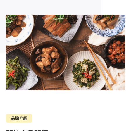
全渠道行銷顧客旅程
活動講座
公司介紹
Meta / Google 廣告最佳化
登入
部落格文章
合作夥伴
OmniSegment
AI 廣告優化模組
OmniBPM
資安防護
聯繫我們
人才招募
新聞專區
品牌介紹