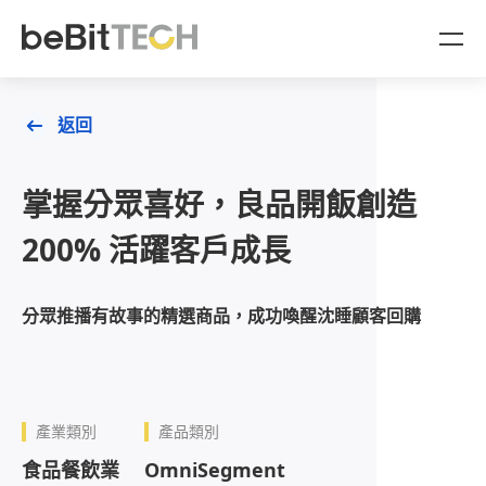
AgentBit
返回
產品
掌握分眾喜好，良品開飯創造
OMO 一站式整合
產業方案
200% 活躍客戶成長
CDP 顧客數據平台
OMO 零售門市通路產業
顧問服務
分眾推播有故事的精選商品，成功喚醒沈睡顧客回購
企業放大收益的星艦引擎
金融產業
商業策略顧問
品牌成功案例
AgentBit 數據變現
數據策略顧問
資源與活動
產業類別
產品類別
AI 自動化導購劇本
食品餐飲業
OmniSegment
產業白皮書
關於 beBit TECH