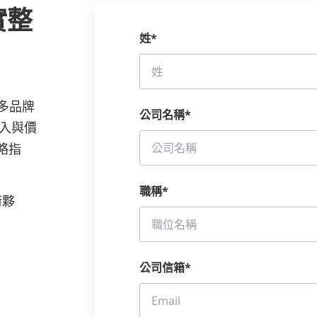
實整
姓
*
，許多品牌
公司名稱
*
入與價
策略指
職稱
*
術夥
公司信箱
*