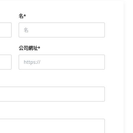
名
*
公司網址
*