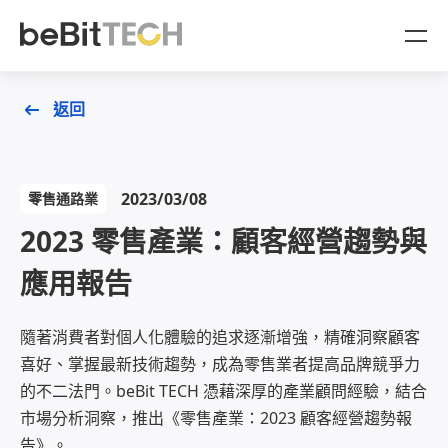
AgentBit
返回
產品
2023/03/08
零售通路業
OMO 一站式整合
產業方案
2023 零售產業：顧客經營趨勢與
CDP 顧客數據平台
OMO 零售門市通路產業
顧問服務
應用報告
企業放大收益的星艦引擎
金融產業
商業策略顧問
品牌成功案例
隨著消費者對個人化體驗的追求逐漸增強，精確洞察顧客
AgentBit 數據變現
喜好、掌握最新技術趨勢，成為零售業者提高品牌競爭力
數據策略顧問
資源與活動
的不二法門。beBit TECH 憑藉深厚的產業顧問經驗，結合
AI 自動化導購劇本
市場分析洞察，推出《零售產業：2023 顧客經營趨勢報
產業白皮書
關於 beBit TECH
告》。