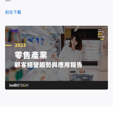
全渠道行銷顧客旅程
活動講座
公司介紹
前往下載
Meta / Google 廣告最佳化
登入
部落格文章
合作夥伴
OmniSegment
AI 廣告優化模組
OmniBPM
資安防護
聯繫我們
人才招募
新聞專區