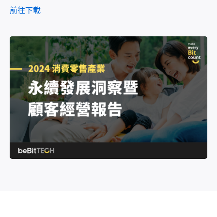
全渠道行銷顧客旅程
前往下載
活動講座
公司介紹
Meta / Google 廣告最佳化
登入
部落格文章
合作夥伴
OmniSegment
AI 廣告優化模組
OmniBPM
資安防護
聯繫我們
人才招募
新聞專區