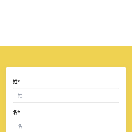
姓
*
名
*