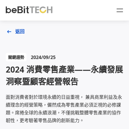
AgentBit
返回
產品
2024/09/25
關鍵趨勢
OMO 一站式整合
產業方案
2024 消費零售產業——永續發展
CDP 顧客數據平台
OMO 零售門市通路產業
顧問服務
洞察暨顧客經營報告
企業放大收益的星艦引擎
金融產業
商業策略顧問
品牌成功案例
面對消費者對於環境永續的日益重視， 兼具商業利益及永
AgentBit 數據變現
續理念的經營策略，儼然成為零售產業必須正視的必修課
數據策略顧問
資源與活動
題。席捲全球的永續浪潮，不僅挑戰整體零售產業的協作
AI 自動化導購劇本
韌性，更考驗著零售品牌的創新能力。
產業白皮書
關於 beBit TECH