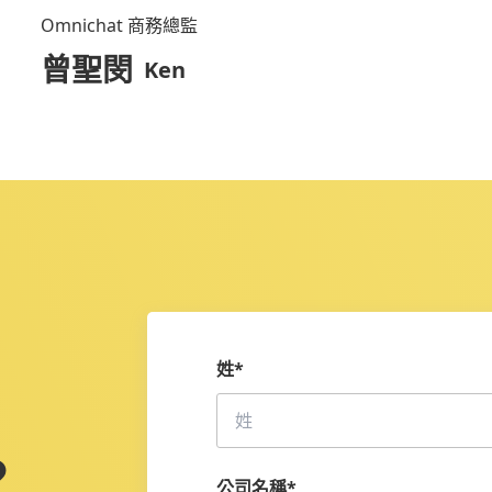
Omnichat 商務總監
曾聖閔
Ken
謝宜珊
Miya
beBit TECH 銷售總監
姓
*
？
曾聖閔
Ken
公司名稱
*