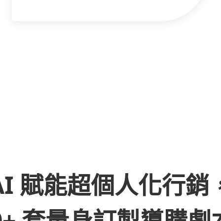
AI 賦能超個人化行銷
00+ 套量身訂製導購劇