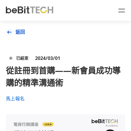
AgentBit
返回
產品
2024/03/01
已結束
OMO 一站式整合
產業方案
從註冊到首購——新會員成功導
CDP 顧客數據平台
OMO 零售門市通路產業
顧問服務
購的精準溝通術
企業放大收益的星艦引擎
金融產業
商業策略顧問
品牌成功案例
馬上報名
AgentBit 數據變現
數據策略顧問
資源與活動
AI 自動化導購劇本
產業白皮書
關於 beBit TECH