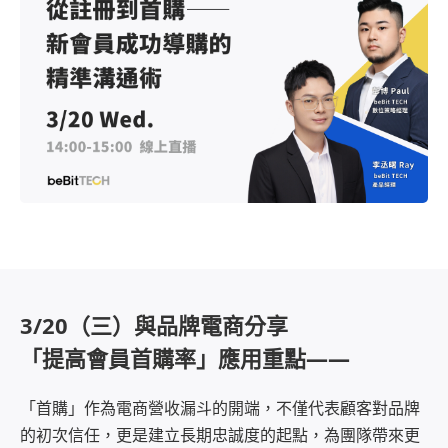
全渠道行銷顧客旅程
活動講座
公司介紹
Meta / Google 廣告最佳化
登入
部落格文章
合作夥伴
OmniSegment
AI 廣告優化模組
OmniBPM
資安防護
聯繫我們
人才招募
新聞專區
3/20（三）與品牌電商分享
「提高會員首購率」應用重點——
「首購」作為電商營收漏斗的開端，不僅代表顧客對品牌
的初次信任，更是建立長期忠誠度的起點，為團隊帶來更