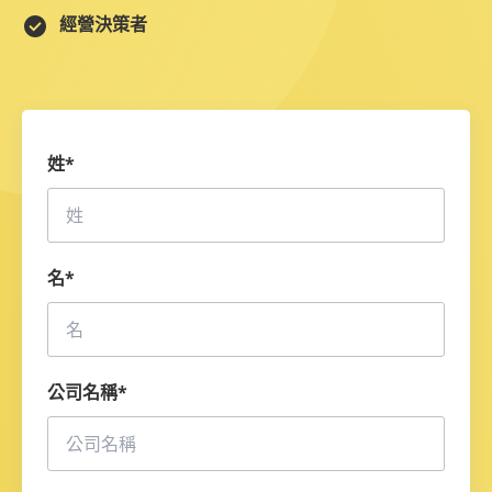
beBit TECH 產品經理
經營決策者
姓
*
名
*
公司名稱
*