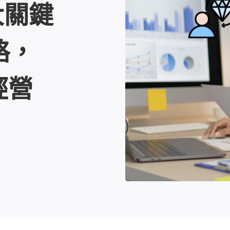
大關鍵
略，
經營