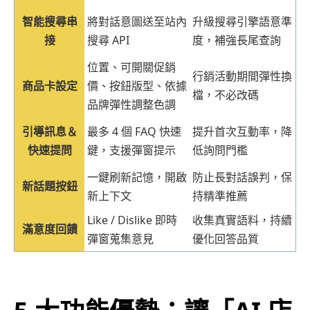
智能搜尋串
將對話意圖送至站內
升級搜尋引擎語意準
接
搜尋 API
度，補強長尾查詢
位置、可開關促銷
行銷活動期間彈性換
商品卡設定
價、按鈕版型、依據
檔，不必改碼
品牌彈性調整色調
引導訊息＆
最多 4 個 FAQ 快速
提升首次互動率，降
快速提問
鍵，支援彈窗提示
低詢問門檻
一鍵刷新記憶，開啟
防止長對話誤判，保
新話題按鈕
新上下文
持精準推薦
Like / Dislike 即時
收集真實語料，持續
滿意度回饋
彈窗蒐集意見
優化回答品質