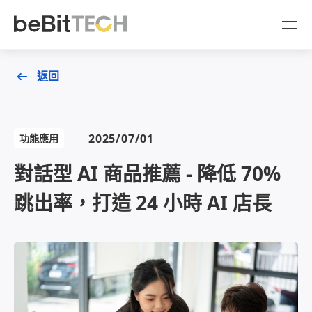
AgentBit
返回
產品
2025/07/01
功能應用
OMO 一站式整合
產業方案
對話型 AI 商品推薦 - 降低 70%
CDP 顧客數據平台
OMO 零售門市通路產業
顧問服務
跳出率，打造 24 小時 AI 店長
企業放大收益的星艦引擎
金融產業
商業策略顧問
品牌成功案例
AgentBit 數據變現
數據策略顧問
資源與活動
AI 自動化導購劇本
產業白皮書
關於 beBit TECH