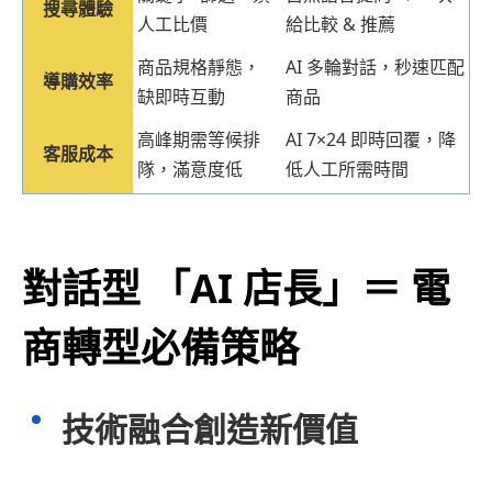
搜尋體驗
人工比價
給比較 & 推薦
商品規格靜態，
AI 多輪對話，秒速匹配
導購效率
缺即時互動
商品
高峰期需等候排
AI 7×24 即時回覆，降
客服成本
隊，滿意度低
低人工所需時間
對話型 「AI 店長」＝ 電
商轉型必備策略
技術融合創造新價值