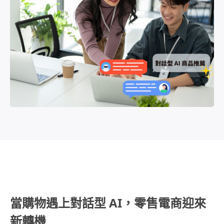
全渠道行銷顧客旅程
活動講座
公司介紹
Meta / Google 廣告最佳化
登入
部落格文章
合作夥伴
OmniSegment
AI 廣告優化模組
OmniBPM
資安防護
聯繫我們
人才招募
新聞專區
當購物遇上對話型 AI，零售電商迎來
新轉機