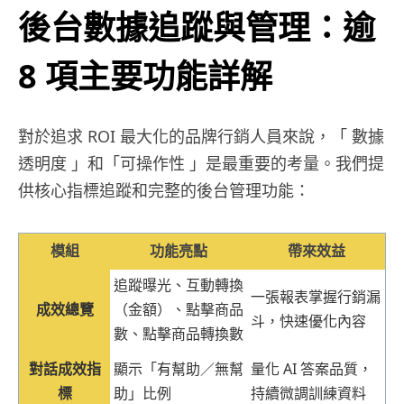
後台
數據追蹤與管理：
逾
8 項主要功能詳解
對於追求 ROI 最大化的品牌行銷人員來說，
「 數據
透明度 」和「可操作性 」
是最重要的考量。我們提
供
核
心指標追蹤
和完整的後台管理功能：
模組
功能亮點
帶來效益
追蹤曝光、互動轉換
一張報表掌握行銷漏
成效總覽
（金額）、點擊商品
斗，快速優化內容
數、點擊商品轉換數
對話成效指
顯示「有幫助／無幫
量化 AI 答案品質，
標
助」比例
持續微調訓練資料